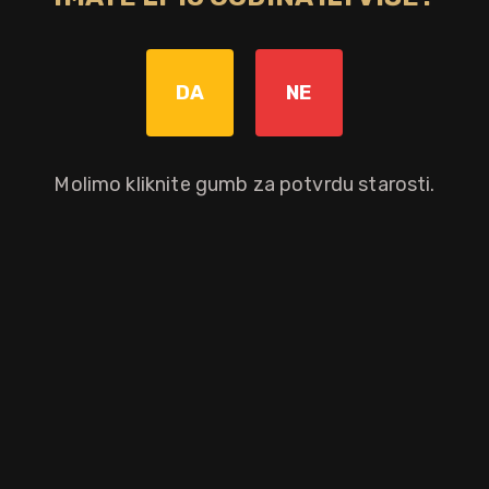
'Master Blender' Lorene Vasquez.
Bez poreza: 39,92 €
DA
NE
Povratna naknada od 0,10 € je uključena u maloprodajnu cijenu.
Graviranje boce: Cijena +8,00€
pročitaj više
Molimo kliknite gumb za potvrdu starosti.
Dodaj u košaricu
Okusni profil
blago