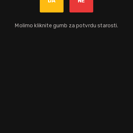
DA
NE
Molimo kliknite gumb za potvrdu starosti.
viski iz Highlanda s laganim tresetom, poznat po uravnoteženju blag
treseta u destileriji. Očekujte arome jabuke, grožđa, vanilije, hrast
oća i glatkim, dugotrajnim dimljenim završetkom. Punjen u boce s 46%
citrusa, prhkog tijesta i đumbira uz treset.
aloprodajnu cijenu.