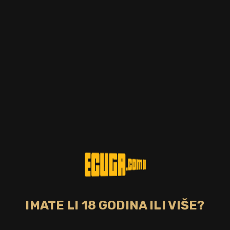
Postotak alkohola
Zemlja
40.00%
Hrvatska
Tip pića
rakija
CIJENA
34,00 €
DOSTUPNO
Marelica je nezaobilazna u kolekciji svakog ljubitelja voćnih
rakija, a njen okus i karakterističan slatko-voćni miris se teško
zaboravlja. Snaga slavonskog sunca koncentrirana je u
svježim marelicama i pretočena u zlatne kapi destilata samo
za vas.
IMATE LI 18 GODINA ILI VIŠE?
Bez poreza: 27,12 €