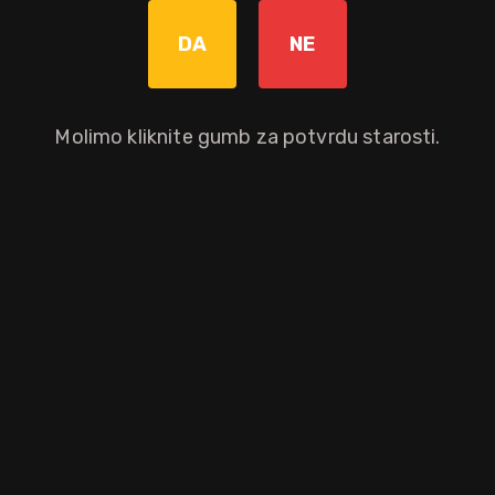
Povratna naknada od 0,10 € je uključena u maloprodajnu cijenu.
DA
NE
Graviranje boce: Cijena +8,00€
pročitaj više
Molimo kliknite gumb za potvrdu starosti.
Dodaj u košaricu
Okusni profil
marelica
Ostali atributi proizvoda