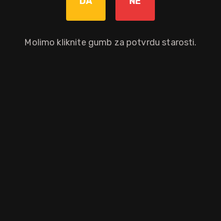
DA
NE
Da
Molimo kliknite gumb za potvrdu starosti.
i punjen bez hladne filtracije predstavlja namjeru postizanja savršen
 put korištenim bourbon bačvama i više od normalnog udjela malt i grain
aloprodajnu cijenu.