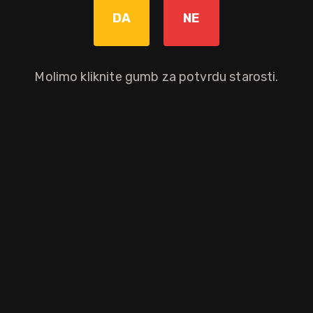
Graviranje boce: Cijena +8,00€
pročitaj više
DA
NE
Molimo kliknite gumb za potvrdu starosti.
Dodaj u košaricu
Okusni profil
grožđe
Ostali atributi proizvoda
Brand
Suza