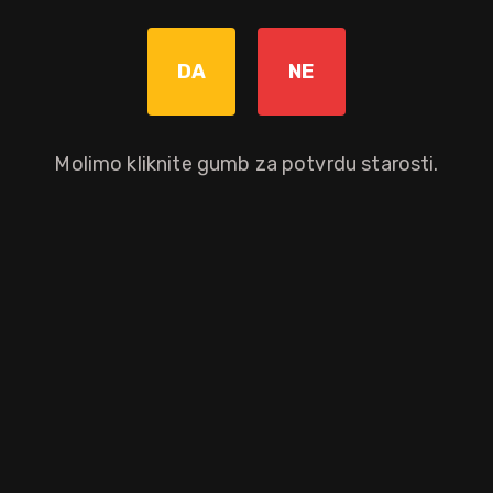
Ukrasite korom ružičastog grejpa. Seedlip Spice 94 također se
može koristiti kao baza za bezalkoholne koktele.
DA
NE
Bez poreza: 28,72 €
Povratna naknada od 0,10 € je uključena u maloprodajnu cijenu.
Molimo kliknite gumb za potvrdu starosti.
Graviranje boce: Cijena +8,00€
pročitaj više
Nije dostupno
Okusni profil