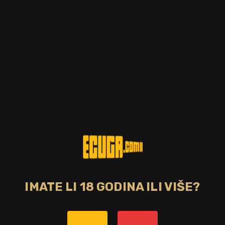
Postotak alkohola
Zemlja
70.00%
Španjolska
CIJENA
13,00 €
NEDOSTUPNO
Rodnik's Classic absinth sadrži aromu biljke anisa. Idealan je za
duga pića i koktele.
Bez poreza: 10,32 €
Povratna naknada od 0,10 € je uključena u maloprodajnu cijenu.
IMATE LI 18 GODINA ILI VIŠE?
Graviranje boce: Cijena +8,00€
pročitaj više