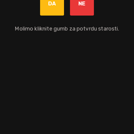
DA
NE
Nije dostupno
Molimo kliknite gumb za potvrdu starosti.
Okusni profil
anis
Ostali atributi proizvoda
Brand
Rodnik's