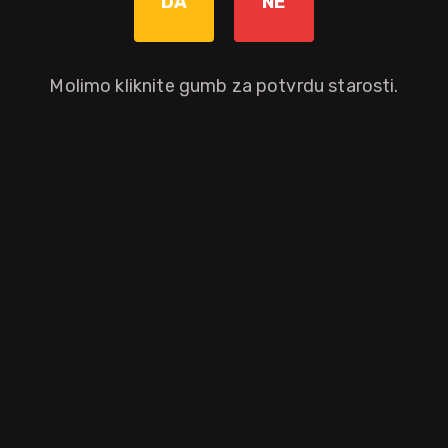
DA
NE
Ne
Molimo kliknite gumb za potvrdu starosti.
e skraćenica za 'Old Fashioned Traditional Dark'). Preotporan, fantas
lleries, a odabran i punjen od strane renomirane neovisne punionice Ma
ova izuzetna mješavina stvorena je korištenjem melase destilirane i
 Doživite zadivljujuće arome vanilije, grožđica, drvenasto, prženo i
aboravno iskustvo kušanja. Iako se primarno koristi kao mikser, njego
vi dokaz njegove svestranosti i kvalitete.
aloprodajnu cijenu.