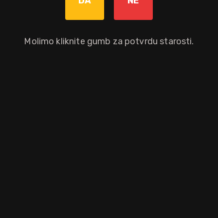
DA
NE
Molimo kliknite gumb za potvrdu starosti.
ncuza Julesa Pernoda, a nastao je kao zamjena za, u to vrijeme, zabran
sa ledenom vodom.
aloprodajnu cijenu.