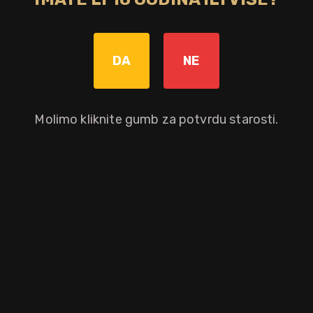
Bez poreza: 75,92 €
Povratna naknada od 0,10 € je uključena u maloprodajnu cijenu.
DA
NE
Graviranje boce: Cijena +8,00€
pročitaj više
Molimo kliknite gumb za potvrdu starosti.
Dodaj u košaricu
Okusni profil
kuhana jabuka
grožđice
maslac