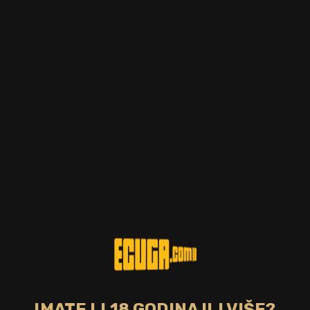
Postotak alkohola
Zemlja
43.00%
Škotska
Tip pića
Starost pića
škotski single malt
16 god.
whisky
CIJENA
95,00 €
DOSTUPNO
Ovaj 16 godina star Old Pulteney sazrijevao je u bačvama od
američkog i španjolskog bijelog hrasta i razvijen je za ponudu
Travel Exclusive. Pulteney je jedna od najsjevernijih destilerija
na škotskom kopnu i nalazi se u udaljenom selu Wick. James
Henderson osnovao je destileriju 1826. kako bi utažio žeđ
radnika i ribara koji su radili u nekadašnjoj 'prijestolnici haringe'.
IMATE LI 18 GODINA ILI VIŠE?