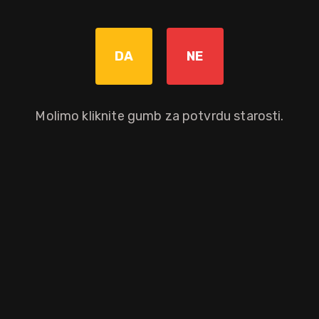
Bez poreza: 47,12 €
Povratna naknada od 0,10 € je uključena u maloprodajnu cijenu.
DA
NE
Graviranje boce: Cijena +8,00€
pročitaj više
Molimo kliknite gumb za potvrdu starosti.
Dodaj u košaricu
Okusni profil
cimet
papaja
kokos
naranča
mango