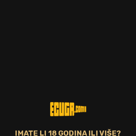
Postotak alkohola
Zemlja
45.00%
Japan
Tip pića
Bojano
japanski single grain
Da
whisky
CIJENA
59,00 €
DOSTUPNO
Izdanje zrnastog viskija iz japanske Nikke, proizvedenog
uglavnom od kukuruza koristeći jedan od njihovih
kontinuiranih Coffey mirza. Umjesto rijetkih i ograničenih
izdanja koja su radili prije, ovo je veće izdanje kako bi se
dodatno prikazala ova ključna komponenta u obitelji viskija
Nikka.
IMATE LI 18 GODINA ILI VIŠE?