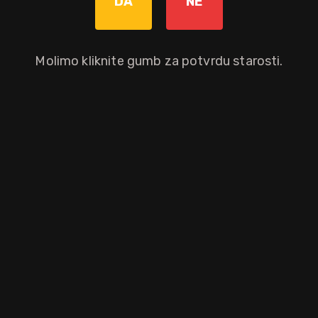
DA
NE
12 god.
Molimo kliknite gumb za potvrdu starosti.
 hrasta, Loch Lomond Inchmoan ističe i daje prednost blagom dimu s
tilerije. S očaravajućim notama dima drveta i treseta, pržene kave, 
a i filtriran bez hlađenja kako bi sve ostalo onako kako je priroda zami
aloprodajnu cijenu.