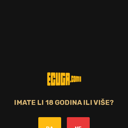
IMATE LI 18 GODINA ILI VIŠE?
Zemlja
Škotska
Starost pića