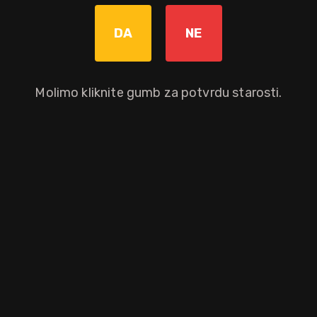
Graviranje boce: Cijena +8,00€
pročitaj više
DA
NE
Molimo kliknite gumb za potvrdu starosti.
Dodaj u košaricu
Okusni profil
začini
vanilija
melasa
Ostali atributi proizvoda
Gift box
Brand
Starost pića