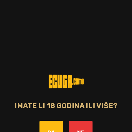
IMATE LI 18 GODINA ILI VIŠE?
Zemlja
Škotska
Starost pića