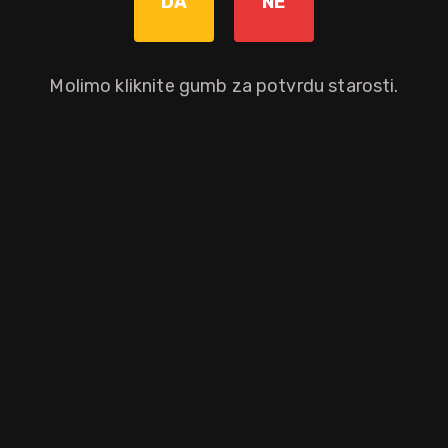
DA
NE
16 god.
Molimo kliknite gumb za potvrdu starosti.
im algama, slankastih i slatkastih okusa s primjesama drva te dugi 
ici u okolici Port Ellena, na jugoistočnim obalama otoka, 12 ljudi stva
. godine.
aloprodajnu cijenu.