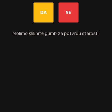
čini uravnoteženim, obalnim dramom.
DA
NE
Bez poreza: 55,12 €
Povratna naknada od 0,10 € je uključena u maloprodajnu cijenu.
Molimo kliknite gumb za potvrdu starosti.
Graviranje boce: Cijena +8,00€
pročitaj više
Dodaj u košaricu
Ostali atributi proizvoda
Gift box
Brand
Distilerija