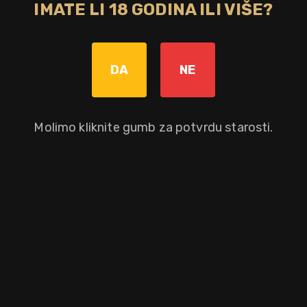
IMATE LI 18 GODINA ILI VIŠE?
Bez poreza: 67,92 €
Povratna naknada od 0,10 € je uključena u maloprodajnu cijenu.
DA
NE
Graviranje boce: Cijena +8,00€
pročitaj više
Molimo kliknite gumb za potvrdu starosti.
Dodaj u košaricu
Okusni profil
vanilija
kokos
ananas