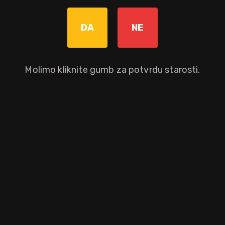
Povratna naknada od 0,10 € je uključena u maloprodajnu cijenu.
DA
NE
Graviranje boce: Cijena +8,00€
pročitaj više
Molimo kliknite gumb za potvrdu starosti.
Dodaj u košaricu
Okusni profil
cimet
tost
karamela
trava