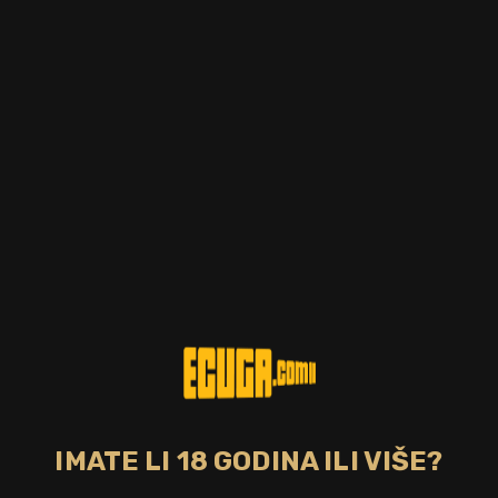
Postotak alkohola
Zemlja
45.00%
SAD
Tip pića
Bojano
tennessee whiskey
Ne
CIJENA
25,00 €
DOSTUPNO
Upoznajte novi Jack Daniel's Rye. Spravljen je od 70%
raženog, 18% kukuruznog i 12% ječmenog slada, a filtrira se na
isti način kao i ostali viskiji iz porodice Jacka. Rezultat je
nježan i sladak whiskey koji je oživljen karakterističnim
okusom raži.
IMATE LI 18 GODINA ILI VIŠE?
Bez poreza: 19,92 €