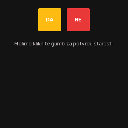
Graviranje boce: Cijena +8,00€
pročitaj više
DA
NE
Molimo kliknite gumb za potvrdu starosti.
Dodaj u košaricu
Okusni profil
hrast
med
jabuka
vanilija