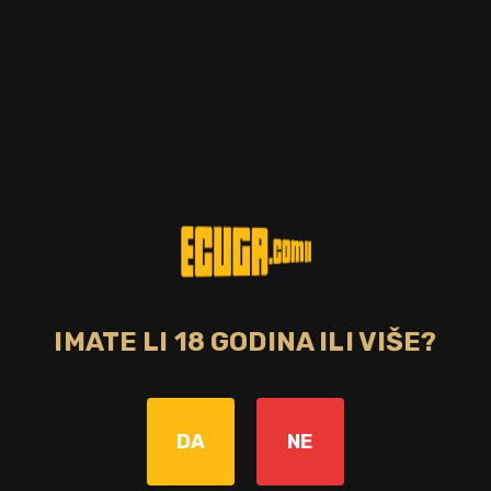
IMATE LI 18 GODINA ILI VIŠE?
kohola
DA
NE
0%
H