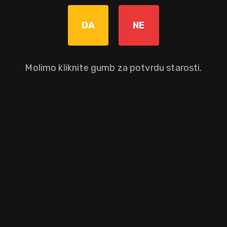
DA
NE
Graviranje boce: Cijena +8,00€
pročitaj više
Molimo kliknite gumb za potvrdu starosti.
Dodaj u košaricu
Okusni profil
karamela
vanilija
suho voće
kakao
banana