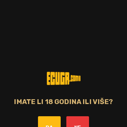
IMATE LI 18 GODINA ILI VIŠE?
Zemlja
Škotska
Starost pića