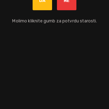
DA
NE
15 god.
Molimo kliknite gumb za potvrdu starosti.
selektivno se dorađuju u bačvama od francuskog hrasta kako bi se stvo
skija dovršen je u bačvama od konjaka. Ako želite uljepšati svoju noć,
lave.
aloprodajnu cijenu.