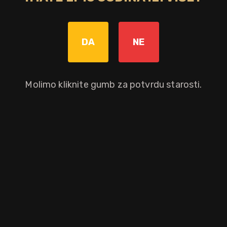
Graviranje boce: Cijena +8,00€
pročitaj više
DA
NE
Molimo kliknite gumb za potvrdu starosti.
Dodaj u košaricu
Okusni profil
badem
karamela
vanilija
mliječna
limunska trava
kokos
čokolada