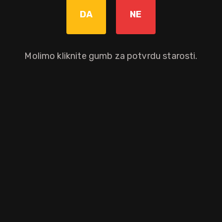
DA
NE
Nije dostupno
Molimo kliknite gumb za potvrdu starosti.
Okusni profil
karamela
vanilija
dim
kruška
katran
salamura
Ostali atributi proizvoda
Gift box
Brand
Distilerija
Caol Ila
da
Caol Ila
Distillery
Regija