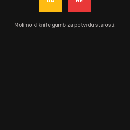
DA
NE
12 god.
Molimo kliknite gumb za potvrdu starosti.
e izjava o prestanku hladne filtracije naznačili su ogroman skok unap
lo velikim uspjehom. Bravo!
aloprodajnu cijenu.