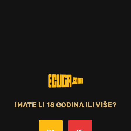
IMATE LI 18 GODINA ILI VIŠE?
Zemlja
Škotska
Starost pića