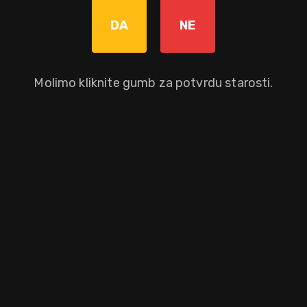
Graviranje boce: Cijena +8,00€
pročitaj više
DA
NE
Molimo kliknite gumb za potvrdu starosti.
Dodaj u košaricu
Okusni profil
muškatni
cimet
naranča
oraščić
limun
korijander
Ostali atributi proizvoda