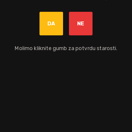
Ukus: narančina kora, začini za pečenje, karamela i dašak
kima.
DA
NE
Bez poreza: 32,72 €
Povratna naknada od 0,10 € je uključena u maloprodajnu cijenu.
Molimo kliknite gumb za potvrdu starosti.
Graviranje boce: Cijena +8,00€
pročitaj više
Dodaj u košaricu
Okusni profil