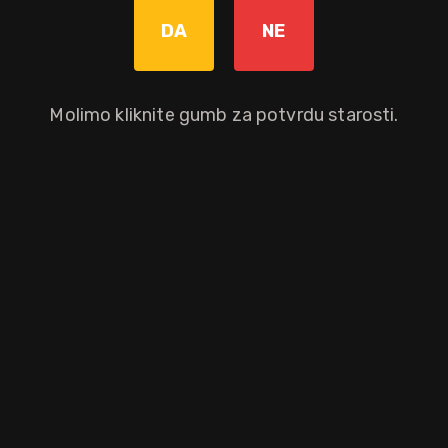
DA
NE
Graviranje boce: Cijena +8,00€
pročitaj više
Molimo kliknite gumb za potvrdu starosti.
Dodaj u košaricu
Okusni profil
med
vanilija
zobena kaša
Ostali atributi proizvoda