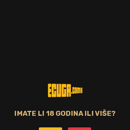
Postotak alkohola
Zemlja
40.00%
Rusija
Tip pića
bijela
CIJENA
36,00 €
DOSTUPNO
Sastav ove votke je jedinstven i to nije samo alkohol
ekskluzivne kvalitete i biserne arktičke vode, već i marljiva
rukotvorina majstora i njihova briga za svaku sitnicu. Beluga
se proizvodi u netaknutim dijelovima Sibira 300 kilometara od
najbližeg naselja.
IMATE LI 18 GODINA ILI VIŠE?
Bez poreza: 28,72 €
Povratna naknada od 0,10 € je uključena u maloprodajnu cijenu.