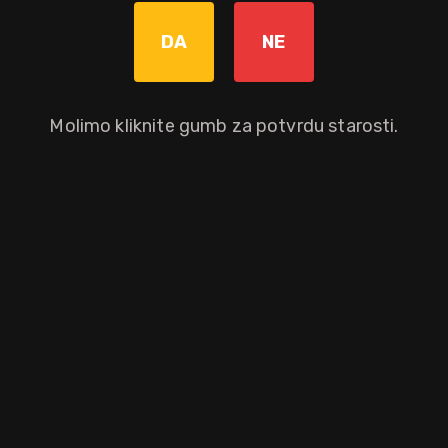
Graviranje boce: Cijena +8,00€
pročitaj više
DA
NE
Molimo kliknite gumb za potvrdu starosti.
Dodaj u košaricu
Okusni profil
vrhnje
pikantni orah
menta
capuccina
kokos
Ostali atributi proizvoda