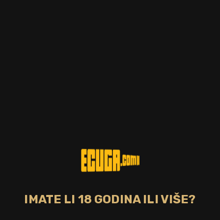
Postotak alkohola
Zemlja
37.50%
Puerto Rico
Tip pića
Bojano
svijetli
Ne
CIJENA
21,00 €
DOSTUPNO
Bacardi Carta Blanca je najprodavaniji svjetski brand ruma.
Klasični svijetli Bacardi rum koji predstavlja dušu Bacardi
branda - mladenački, visokokvalitetan, društven, senzualan i
strastven. Odležao je u bačvama godinu dana, te je ponovo
filtriran kroz ugljen kako bi se postigla prozirna boja i lagan
okus tog ruma što ga čini idealnim za miješanje s drugim
IMATE LI 18 GODINA ILI VIŠE?
pićima.