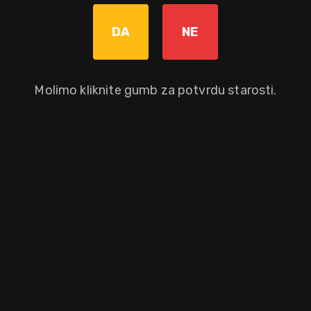
Bez poreza: 16,72 €
Povratna naknada od 0,10 € je uključena u maloprodajnu cijenu.
DA
NE
Graviranje boce: Cijena +8,00€
pročitaj više
Molimo kliknite gumb za potvrdu starosti.
Dodaj u košaricu
Okusni profil
limun
kruška
naranča