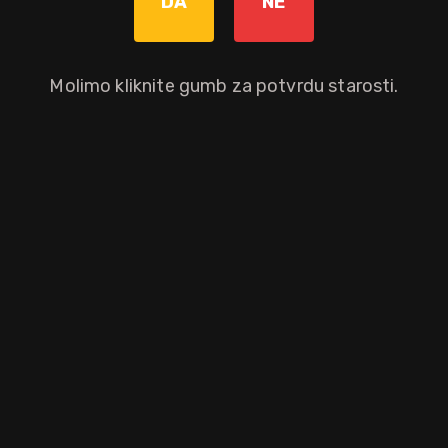
DA
NE
Molimo kliknite gumb za potvrdu starosti.
 maceracijom kore ekoloških limuna u žitnom destilatu. Kore se gule š
nog proizvoda. Preporuča ga se piti kao digestive, dobro rashlađenog, 
m spritz ili cocktail varijantama.
aloprodajnu cijenu.