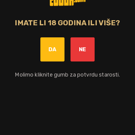
Graviranje boce: Cijena +8,00€
pročitaj više
IMATE LI 18 GODINA ILI VIŠE?
DA
NE
Nije dostupno
Molimo kliknite gumb za potvrdu starosti.
Okusni profil
vanilija
jabuka
hrast
voće
citrus