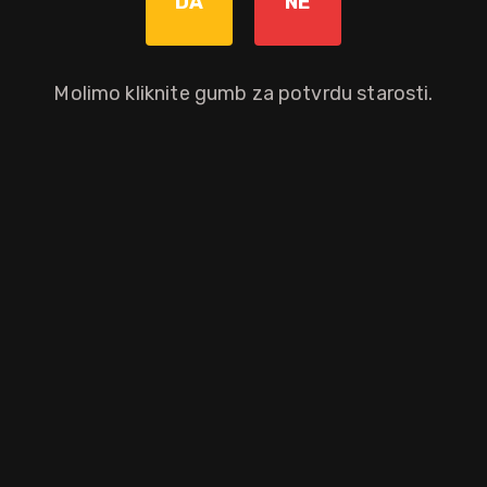
DA
NE
Molimo kliknite gumb za potvrdu starosti.
narančaste boje i gorko - slatkog okusa koji proizlazi iz tajnog recepta.
Snaga Aperola je njegov niski postotak alkohola, samo 11% ukupnog v
aloprodajnu cijenu.