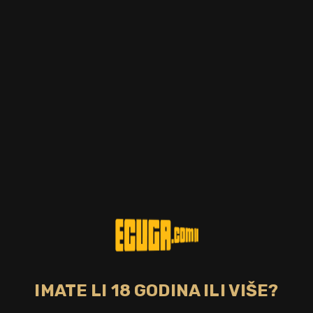
Postotak alkohola
Zemlja
40.00%
Panama
Tip pića
Bojano
tamni, odležan
Da
CIJENA
19,00 €
DOSTUPNO
Panamski rum odležan pet godina proizvođača Abuelo koja je
jedna od rijetkih destilerija koje uzgajaju vlastitu šećernu
trsku.
Bez poreza: 15,12 €
Povratna naknada od 0,10 € je uključena u maloprodajnu cijenu.
IMATE LI 18 GODINA ILI VIŠE?