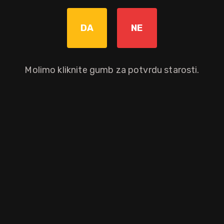
Graviranje boce: Cijena +8,00€
pročitaj više
DA
NE
Molimo kliknite gumb za potvrdu starosti.
Dodaj u košaricu
Okusni profil
muškatni
cimet
maslac
oraščić
kokos
hrast
duhan
ugljen
piment
vanilija