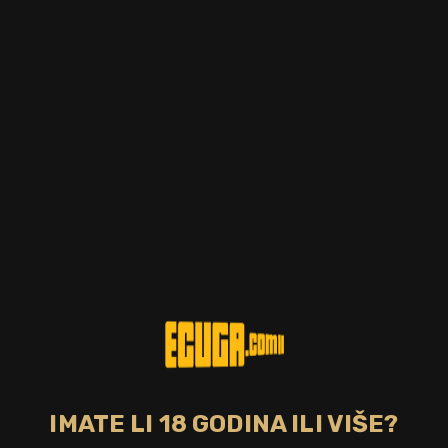
Postotak alkohola
Zemlja
40.00%
Škotska
Tip pića
Starost pića
škotski single malt
12 god.
whisky
CIJENA
43,00 €
NEDOSTUPNO
Voćni, čist i uglađeni malt whiskey s dodirom meda i začina,
Aberfeldy 12 je izvrstan uvod u ovu destileriju iz Highlanda.
Bez poreza: 34,32 €
Povratna naknada od 0,10 € je uključena u maloprodajnu cijenu.
IMATE LI 18 GODINA ILI VIŠE?