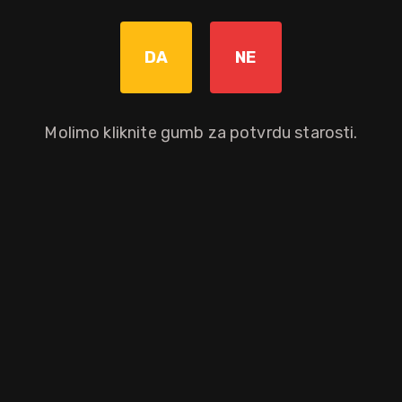
Graviranje boce: Cijena +8,00€
pročitaj više
DA
NE
Molimo kliknite gumb za potvrdu starosti.
Nije dostupno
Okusni profil
muškatni
med
jabuka
oraščić
dinja
Ostali atributi proizvoda