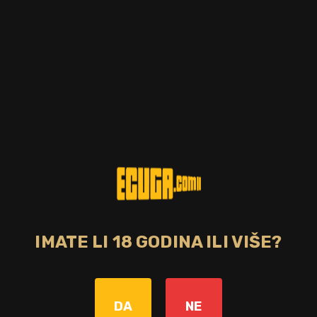
IMATE LI 18 GODINA ILI VIŠE?
Zemlja
Italija
DA
NE
Bojano