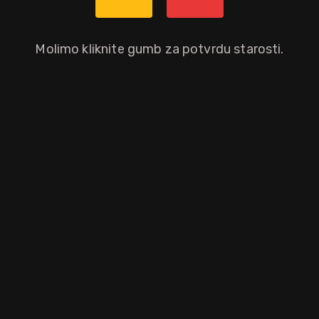
Da
Molimo kliknite gumb za potvrdu starosti.
 alkohola s infuzijom odabranih limunovih kora i šećera. Delikatan, m
tpunosti.
aloprodajnu cijenu.