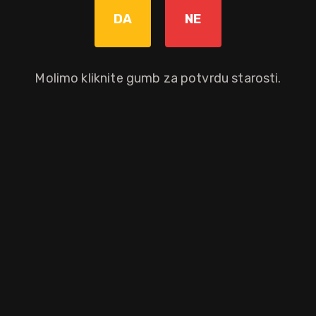
DA
NE
Bez poreza: 9,52 €
Povratna naknada od 0,10 € je uključena u maloprodajnu cijenu.
Molimo kliknite gumb za potvrdu starosti.
Dodaj u košaricu
Okusni profil
borovnica
Ostali atributi proizvoda
Brand
Distilerija
Antiche
Volare
Distillerie