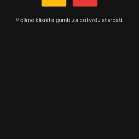
Molimo kliknite gumb za potvrdu starosti.
bon Whiskey u njegovu slavu prije prohibicije. Zrna kukuruza i raži s
a na prošla vremena. Očekujte note vanilije i cimeta, okus bogat ka
aloprodajnu cijenu.