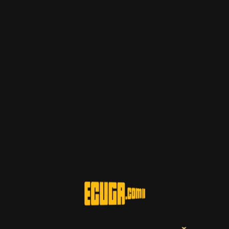
Postotak alkohola
Zemlja
11.00%
Italija
Brand
Regija
Parolvini
Veneto
CIJENA
5,00 €
DOSTUPNO
Spumante Cuvee extra dry Millesimato pjenušac je iz Italije,
regije Veneto. Intenzivan cvjetni miris, voćni, postojan i
ugodan. Suh, harmoničan, okrugao i pikantan okus, s ugodnim
okusom jabuke. Okruglo i ugodno izbalansirano.
Bez poreza: 3,92 €
Povratna naknada od 0,10 € je uključena u maloprodajnu cijenu.