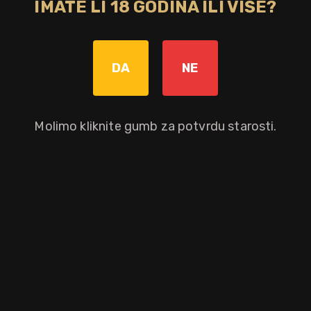
IMATE LI 18 GODINA ILI VIŠE?
Dodaj u košaricu
DA
NE
Okusni profil
Molimo kliknite gumb za potvrdu starosti.
jabuka
voće
Ostali atributi proizvoda
Distilerija
Stil pića
Parol Vini SRL
sparkling
RECENZIJE KUPACA