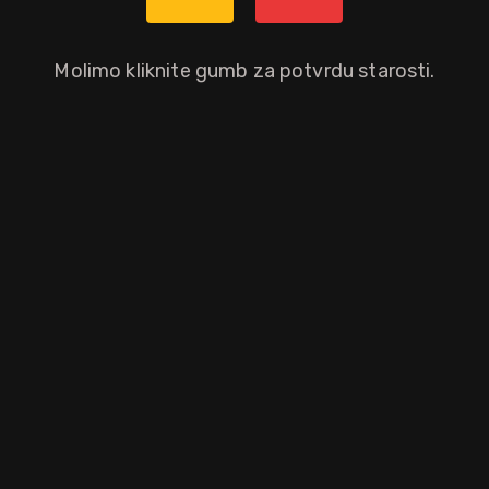
Veneto
Molimo kliknite gumb za potvrdu starosti.
nsi. Miris je intenzivan na zrelo grožđe, vinski s laganom aromom i karak
 i kakaom. U ustima je mekan i bogat, ugodan i elegantan, dobrog in