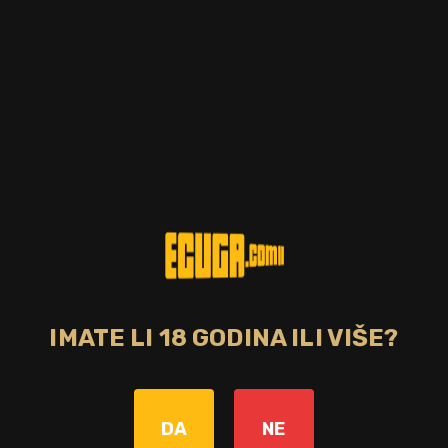
IMATE LI 18 GODINA ILI VIŠE?
Zemlja
Italija
DA
NE
Regija