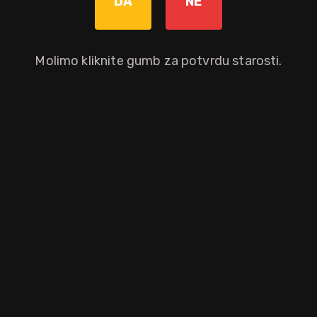
DA
NE
Molimo kliknite gumb za potvrdu starosti.
iznenađujuće, mješavina viskija koji sazrijeva u četiri različite vrste
hrasta i bačve od europskog hrasta.
aloprodajnu cijenu.
Distilerija
Regija
Tip bačve