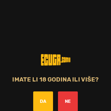
Zemlja
Italija
CIJENA
5,00 €
NEDOSTUPNO
Imate već svoj omiljeni gin J. Rose, ali nedostaje mu ono
nešto? Ova predivna poklon kutija pretvara svaku bocu u
savršen dar. Idealna za one koji cijene estetiku i žele ostaviti
poseban dojam. NAPOMENA: Kutija je prazna i dolazi bez boce
gina!
IMATE LI 18 GODINA ILI VIŠE?
Bez poreza: 4,00 €
DA
NE