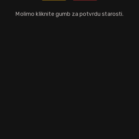
Nije dostupno
Molimo kliknite gumb za potvrdu starosti.
Ostali atributi proizvoda
Brand
Distilerija
Regija
Liquorificio
J. Rose
Apulija
Italia srl
RECENZIJE KUPACA
Trenutno nema recenzija za
J. ROSE GIFT BOX
proizvod.
Prijavite se
i napišite Vašu recenziju.