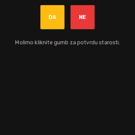
DA
NE
Dodaj u košaricu
Molimo kliknite gumb za potvrdu starosti.
Okusni profil
ušećereni
banana
vanilija
badem
korica limuna
breskva
kruška
Ostali atributi proizvoda
Gift box
Brand
Distilerija
The
da
Glenfiddich
Glenfiddich