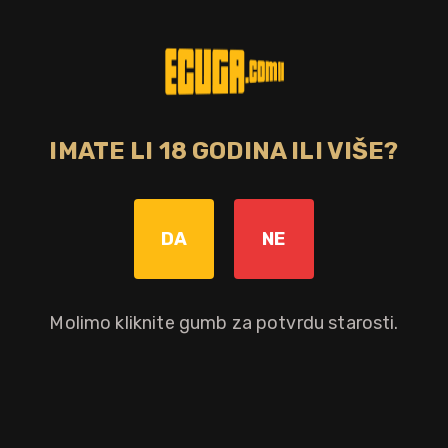
Bez poreza: 45,52 €
Povratna naknada od 0,10 € je uključena u maloprodajnu cijenu.
Dodaj u košaricu
IMATE LI 18 GODINA ILI VIŠE?
Okusni profil
DA
NE
đumbir
hrast
cimet
Molimo kliknite gumb za potvrdu starosti.
sherry
marcipan
Ostali atributi proizvoda
Gift box
Brand
Distilerija