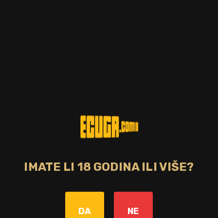
IMATE LI 18 GODINA ILI VIŠE?
Zemlja
Engleska
DA
NE
Bojano