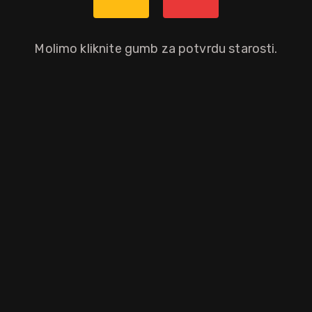
Ne
Molimo kliknite gumb za potvrdu starosti.
jen londonski gin, kojeg je prozvodi destilerija Thames Distillers. Pos
aloprodajnu cijenu.