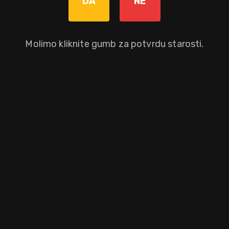
DA
NE
Da
Molimo kliknite gumb za potvrdu starosti.
n Selection. Ovo je bogati i mekani miješani viski, sa svim okusima 
 grain viskija na vrhuncu sazrijevanja. Nije ni čudo što je Golden Se
na - inače ne bi bio Dimple. Kada se kuša ova specifična serija, mogu 
k ima glatku, meku završnicu.
aloprodajnu cijenu.