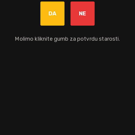
DA
NE
Bez poreza: 47,12 €
Povratna naknada od 0,10 € je uključena u maloprodajnu cijenu.
Molimo kliknite gumb za potvrdu starosti.
Dodaj u košaricu
Okusni profil
papar
začini
Ostali atributi proizvoda
Poklon paket
Gift box
Bojano