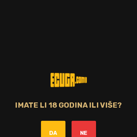
IMATE LI 18 GODINA ILI VIŠE?
Zemlja
Jamajka
DA
NE
Bojano