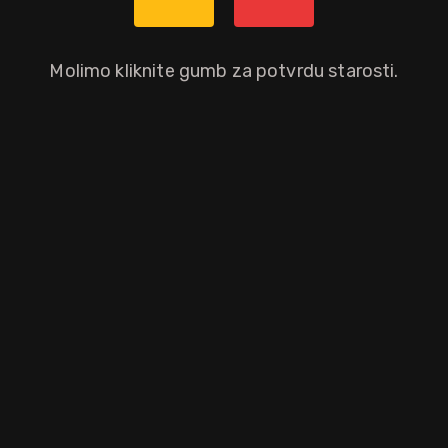
Da
Molimo kliknite gumb za potvrdu starosti.
koji je, iako dolazi s Jamajke, najpoznatiji na Novom Zelandu. Zlatni 
 plemenitog drva.
aloprodajnu cijenu.