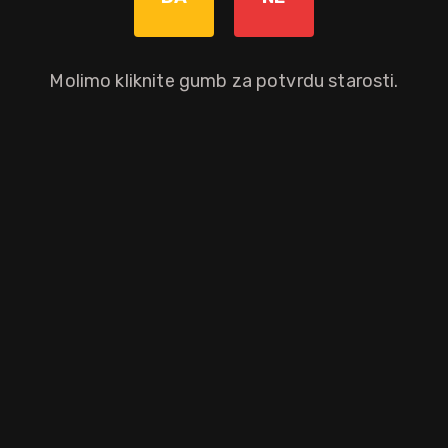
Dodaj u košaricu
Molimo kliknite gumb za potvrdu starosti.
Okusni profil
jagoda
slatko vrhnje
Ostali atributi proizvoda
Limitirano izdanje
Brand
da
Baileys
RECENZIJE KUPACA