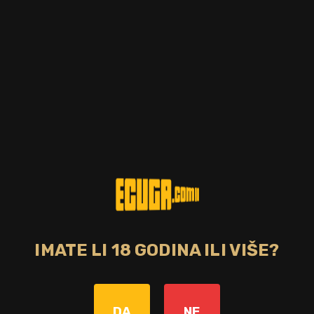
Postotak alkohola
Zemlja
17.00%
Irska
Tip pića
Bojano
liker
Da
CIJENA
25,00 €
DOSTUPNO
Predivan liker sa okusom jagode pružit će Vašem nepcu
neodoljivi užitak.
IMATE LI 18 GODINA ILI VIŠE?
Bez poreza: 19,92 €
Povratna naknada od 0,10 € je uključena u maloprodajnu cijenu.
DA
NE