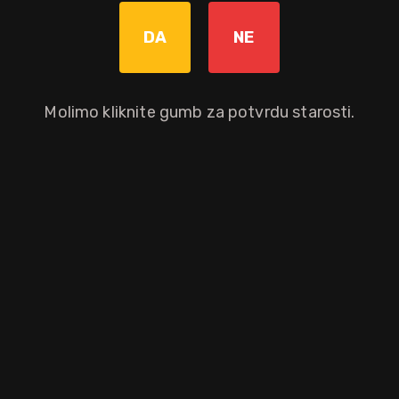
DA
NE
Bez poreza: 26,32 €
Povratna naknada od 0,10 € je uključena u maloprodajnu cijenu.
Molimo kliknite gumb za potvrdu starosti.
Nije dostupno
Okusni profil
borovnica
kumkvat
đumbir
zmajevo voće
Ostali atributi proizvoda