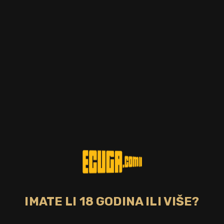
Postotak alkohola
Zemlja
43.00%
Francuska
CIJENA
29,00 €
NEDOSTUPNO
Blossom Organic je napravljen od 17 botaničkih sastojaka
pažljivo odabranih i inspiriranih prirodnim parkom Sierra
Mariola. U potpunosti iskorištavajući vremenske uvjete regije
Costa Blanca, s delikatnošću izražava cvjetanje tih
mediteranskih krajolika. Destilacija se vrši iz malih serija od
250 litara u tradicionalnom bakrenom kotlu. Proizveden od
visokokvalitetnog španjolskog žitnog alkohola, Blossom je
četiri puta destiliran kako bi ponudio svježinu i aromatični
intenzitet.
IMATE LI 18 GODINA ILI VIŠE?
Bez poreza: 23,14 €