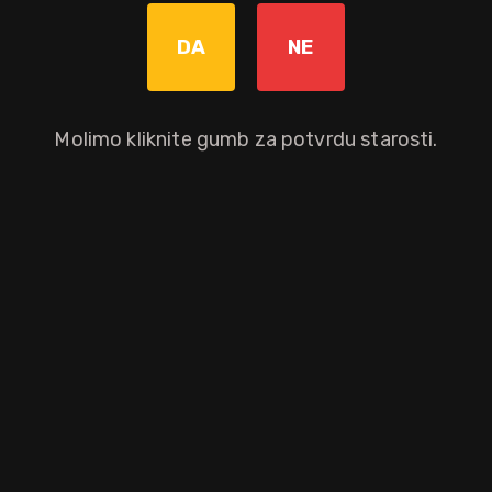
Povratna naknada od 0,10 € je uključena u maloprodajnu cijenu.
DA
NE
Graviranje boce: Cijena +8,00€
pročitaj više
Molimo kliknite gumb za potvrdu starosti.
Nije dostupno
Okusni profil
citrus
cvijet
smreka
Ostali atributi proizvoda